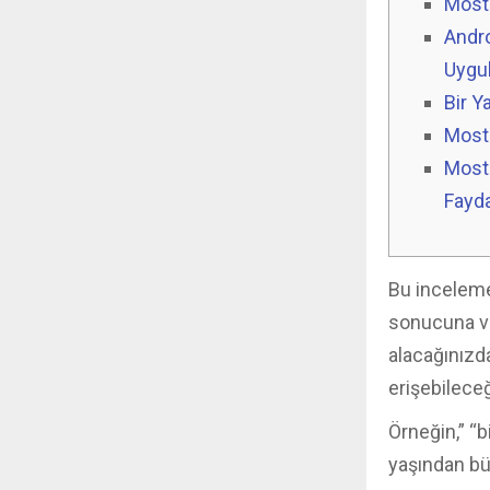
Most
Andro
Uygul
Bir Ya
Most 
Most
Fayda
Bu inceleme
sonucuna var
alacağınızd
erişebileceğ
Örneğin,” “b
yaşından bü