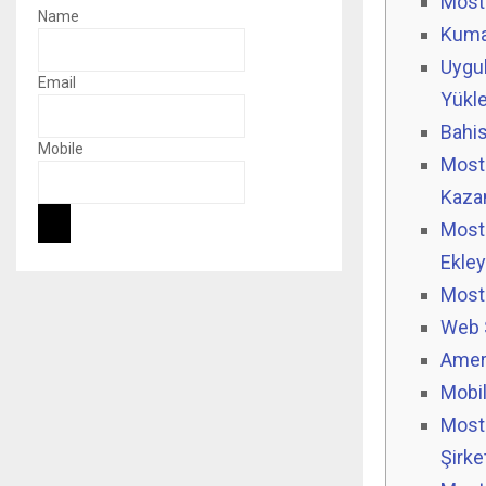
Most
Name
Kuma
Uygul
Email
Yükle
Bahis
Mobile
Most
Kaza
Most
Ekley
Mostb
Web S
Amer
Mobil
Mostb
Şirke