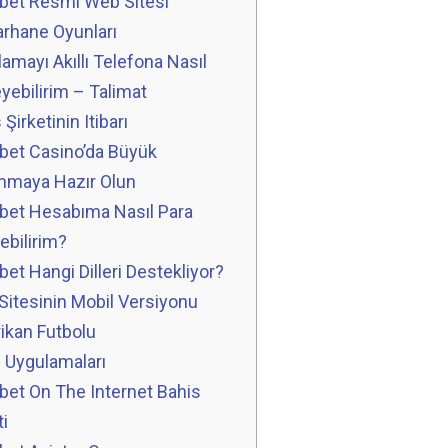
bet Resmi Web Sitesi
rhane Oyunları
amayı Akıllı Telefona Nasıl
yebilirim – Talimat
 Şirketinin Itibarı
bet Casino’da Büyük
nmaya Hazır Olun
bet Hesabıma Nasıl Para
ebilirim?
et Hangi Dilleri Destekliyor?
itesinin Mobil Versiyonu
ikan Futbolu
 Uygulamaları
et On The Internet Bahis
ti