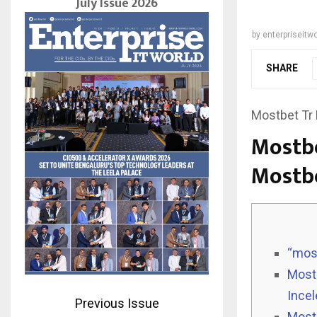
July Issue 2026
by
enterpriseitwo
SHARE
Mostbet Tr 
Mostbe
Mostbe
“most
Most
Ince
Previous Issue
Mostb