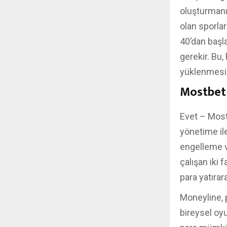
oluşturmanı
olan sporları
40’dan başla
gerekir. B
yüklenmesi 
Mostbet 
Evet – MostB
yönetime ile
engelleme v
çalışan iki 
para yatırar
Moneyline, 
bireysel oy