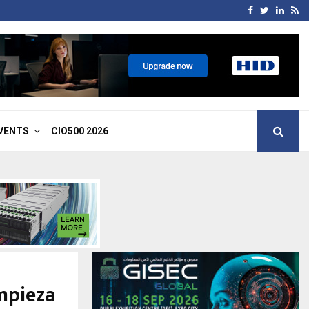
Facebook
Twitter
Linke
Rs
VENTS
CIO500 2026
mpieza