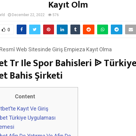
Kayıt Olm
rld
December 22, 2022
576
0
Resmî Web Sitesinde Giriş Empieza Kayıt Olma
t Tr Ile Spor Bahisleri ᐉ Türkiye
t Bahis Şirketi
Content
bet’te Kayıt Ve Giriş
bet Türkiye Uygulaması
lemesi
et Afin De Yatırma Ve Afin De