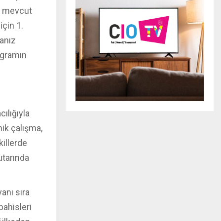
in mevcut
için 1.
manız
ogramın
cılığıyla
nik çalışma,
illerde
utarında
anı sıra
bahisleri