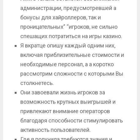
администрации, предусмотревшей а
бонусы для хайроллеров, так и
проницательных” “игроков, не сильно
спешащих потратиться на игры казино.
Я вкратце опишу каждый одним них,
включая приблизительные стоимости и
необходимые персонал, а а коротко
рассмотрим сложности с которыми Вы
столкнетесь.
Они завоевали жизнь игроков за
возможность крупных выигрышей и
привлекают внимание операторов
благодаря способности стимулировать
активность пользователей.
Где я получила требуются знания и