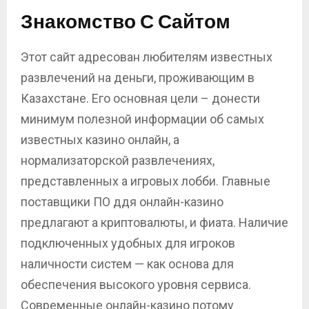
Знакомство С Сайтом
Этот сайт адресован любителям известных
развлечений на деньги, проживающим в
Казахстане. Его основная цели – донести
минимум полезной информации об самых
известных казино онлайн, а
нормализаторской развлечениях,
представленных а игровых лобби. Главные
поставщики ПО ддя онлайн-казино
предлагают а криптовалюты, и фиата. Наличие
подключенных удобных для игроков
наличности систем — как основа для
обеспечения высокого уровня сервиса.
Современные онлайн-казино потому