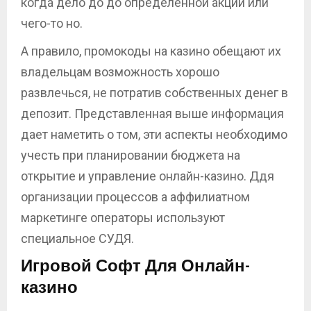
когда дело до до определенной акции или
чего-то но.
А правило, промокоды на казино обещают их
владельцам возможность хорошо
развлечься, не потратив собственных денег в
депозит. Представленная выше информация
дает наметить о том, эти аспекты необходимо
учесть при планировании бюджета на
открытие и управление онлайн-казино. Ддя
организации процессов а аффилиатном
маркетинге операторы используют
специальное СУДЯ.
Игровой Софт Для Онлайн-
казино