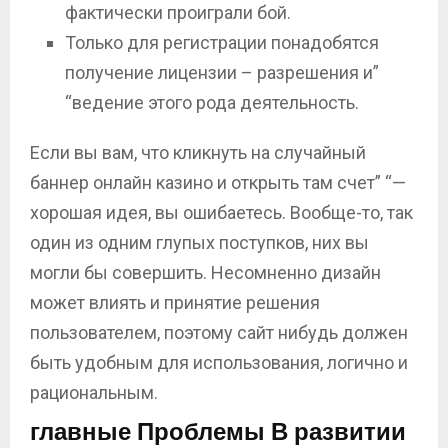
фактически проиграли бой.
Только для регистрации понадобятся
получение лицензии – разрешения и”
“ведение этого рода деятельность.
Если вы вам, что кликнуть на случайный
баннер онлайн казино и открыть там счет” “—
хорошая идея, вы ошибаетесь. Вообще-то, так
один из одним глупых поступков, них вы
могли бы совершить. Несомненно дизайн
может влиять и принятие решения
пользователем, поэтому сайт нибудь должен
быть удобным для использования, логично и
рациональным.
главные Проблемы В развитии