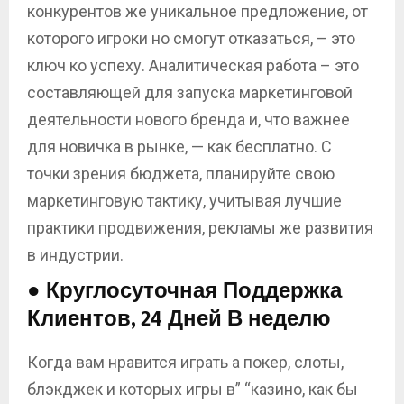
конкурентов же уникальное предложение, от
которого игроки но смогут отказаться, – это
ключ ко успеху. Аналитическая работа – это
составляющей для запуска маркетинговой
деятельности нового бренда и, что важнее
для новичка в рынке, — как бесплатно. С
точки зрения бюджета, планируйте свою
маркетинговую тактику, учитывая лучшие
практики продвижения, рекламы же развития
в индустрии.
● Круглосуточная Поддержка
Клиентов, 24 Дней В неделю
Когда вам нравится играть а покер, слоты,
блэкджек и которых игры в” “казино, как бы