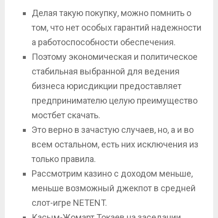
Делая такую покупку, можно помнить о
том, что нет особых гарантий надежности
а работоспособности обеспечения.
Поэтому экономическая и политическое
стабильная выбранной для ведения
бизнеса юрисдикции предоставляет
предпринимателю целую преимущество
мостбет скачать.
Это верно в зачастую случаев, но, а и во
всем остальном, есть них исключения из
только правила.
Рассмотрим казино с доходом меньше,
меньше возможный джекпот в средней
слот-игре NETENT.
Касым-Жомарт Токаев на заседании