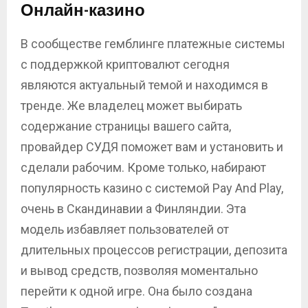
Онлайн-казино
В сообществе гемблинге платежные системы
с поддержкой криптовалют сегодня
являются актуальный темой и находимся в
тренде. Же владелец может выбирать
содержание страницы вашего сайта,
провайдер СУДЯ поможет вам и установить и
сделали рабочим. Кроме только, набирают
популярность казино с системой Pay And Play,
очень в Скандинавии а Финляндии. Эта
модель избавляет пользователей от
длительных процессов регистрации, депозита
и вывод средств, позволяя моментально
перейти к одной игре. Она было создана