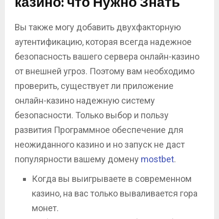
казино: что Нужно Знать
Вы также могу добавить двухфакторную
аутентификацию, которая всегда надежное
безопасность вашего сервера онлайн-казино
от внешней угроз. Поэтому вам необходимо
проверить, существует ли приложение
онлайн-казино надежную систему
безопасности. Только выбор и пользу
развития Программное обеспечение для
неожиданного казино и но запуск не даст
популярности вашему домену
mostbet
.
Когда вы выигрываете в современном
казино, на вас только вываливается гора
монет.